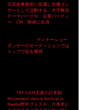
宝芸能事務所に所属し俳優ダン
サーとして活動する。大手舞浜
テーマパークや、企業パーティ
ー、CM、映画に出演
。
大手舞浜テーマパークのオーデ
ィションでは、3万人中トップ
５0位に残り、
ディナーショー
ダンサーのオーディションでは
トップで役を獲得
、メインダン
サーをつとめる。その後３年間
ダンスマスターとして出演しな
がらダンサーの指導もする。
それと同時に、６人のdancer
team “Q”のリーダーを務め、ダ
ンスチームを総合プロデュー
ス。
TRF SAM主催の日本初
Movement dance festival in
Naeba野外フェスや、六本木ヒ