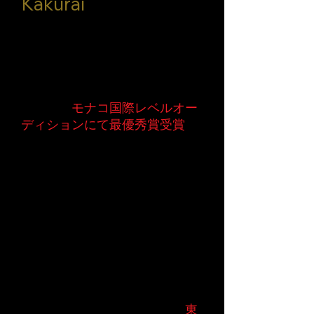
Kakurai
は日本に生まれ３歳からクラシ
ックバレエを始める。海外に視
野を広げ10歳からモナコ公国の
プリンセスグレース王妃モナコ
クラッシックバレエアカデミー
に通い、
モナコ国際レベルオー
ディションにて最優秀賞受賞
。
スカラシップを受け17歳から正
式入学。日本とモナコ公国を行
き来し多数のバレエの舞台に出
演。
帰国後他のジャンルのダンスや
アートデザインを学び、美術大
学に通いながらオーディション
を突破し数々都内の舞台に出
演。商品開発・店舗デザイナー
として２年就職するが、オーデ
ィションをきっかけに退職、
東