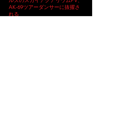
ルズのスカイアクアリウムPV、
AK-69ツアーダンサーに抜擢さ
れる
。日本三大クラブスペー
ス“WOMB”やイタリア自動車メ
ーカーのFIAT日本初のイベント
スペース“FIAT SPACE”でレギュ
ラーeventをもち毎週出演。ま
た自ら主催のdance and music
live event「FUGA」を2009年
から４年間各月でレギュラーイ
ベントを開催。2014年
NYでは
「Chrisy in da house」を主催
し、ゲストを呼び毎月ソロショ
ーを発表。
Comicon new york2014、
ヴォ
ーカロイドのIA に抜擢
され、
after party feachring IAでメイ
ンキャラクターIAを務め、NYと
日本のアニメメディア各誌に取